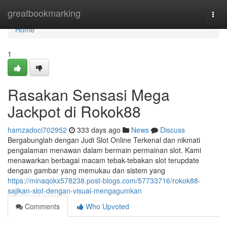
Home
greatbookmarking
Togg
navi
Home
1
Rasakan Sensasi Mega
Jackpot di Rokok88
hamzadoci702952
333 days ago
News
Discuss
Bergabunglah dengan Judi Slot Online Terkenal dan nikmati
pengalaman menawan dalam bermain permainan slot. Kami
menawarkan berbagai macam tebak-tebakan slot terupdate
dengan gambar yang memukau dan sistem yang
https://minaqokx578238.post-blogs.com/57733716/rokok88-
sajikan-slot-dengan-visual-mengagumkan
Comments
Who Upvoted