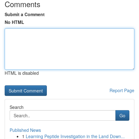
Comments
Submit a Comment
No HTML
HTML is disabled
Report Page
Search
Go
Published News
1
Learning Peptide Investigation in the Land Down...