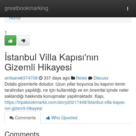
Home
greatbookmarking
Togg
navi
Home
1
İstanbul Villa Kapısı'nın
Gizemli Hikayesi
anitaarwk374708
337 days ago
News
Discuss
Dolabı gizemlerle doludur. Uzun yıllar boyunca bu kapının kimin
tarafından yapıldığı, ne için kullanıldığı ve en önemlisi içinde neler
saklandığı hakkında konuşmalar yapılmaktadır. Kapı,
https://tripsbookmarks.com/story20217448/İstanbul-villa-kapısı-
nın-gizemli-hikayesi
Comments
Who Upvoted
Comments