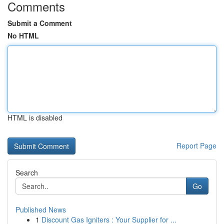
Comments
Submit a Comment
No HTML
HTML is disabled
Report Page
Search
Go
Published News
1
Discount Gas Igniters : Your Supplier for ...