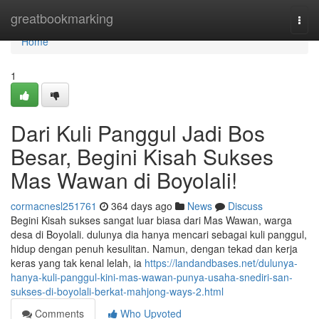
Home
greatbookmarking
Togg
navi
Home
1
Dari Kuli Panggul Jadi Bos
Besar, Begini Kisah Sukses
Mas Wawan di Boyolali!
cormacnesl251761
364 days ago
News
Discuss
Begini Kisah sukses sangat luar biasa dari Mas Wawan, warga
desa di Boyolali. dulunya dia hanya mencari sebagai kuli panggul,
hidup dengan penuh kesulitan. Namun, dengan tekad dan kerja
keras yang tak kenal lelah, ia
https://landandbases.net/dulunya-
hanya-kuli-panggul-kini-mas-wawan-punya-usaha-snediri-san-
sukses-di-boyolali-berkat-mahjong-ways-2.html
Comments
Who Upvoted