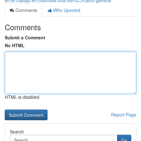
en-el-trabajo-en-colombia-una-visi%C3%B3n-general
Comments
Who Upvoted
Comments
Submit a Comment
No HTML
HTML is disabled
Report Page
Search
Go