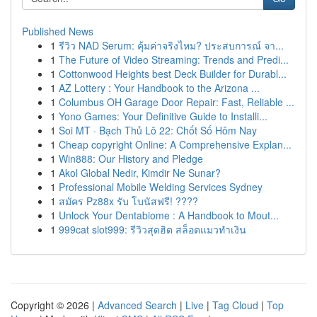
Published News
1
รีวิว NAD Serum: คุ้มค่าจริงไหม? ประสบการณ์ จา...
1
The Future of Video Streaming: Trends and Predi...
1
Cottonwood Heights best Deck Builder for Durabl...
1
AZ Lottery : Your Handbook to the Arizona ...
1
Columbus OH Garage Door Repair: Fast, Reliable ...
1
Yono Games: Your Definitive Guide to Installi...
1
Soi MT · Bạch Thủ Lô 22: Chốt Số Hôm Nay
1
Cheap copyright Online: A Comprehensive Explan...
1
Win888: Our History and Pledge
1
Akol Global Nedir, Kimdir Ne Sunar?
1
Professional Mobile Welding Services Sydney
1
สมัคร Pz88x รับ โบนัสฟรี! ????
1
Unlock Your Dentabiome : A Handbook to Mout...
1
999cat slot999: รีวิวสุดฮิต สล็อตแมวทำเงิน
Copyright © 2026 |
Advanced Search
|
Live
|
Tag Cloud
|
Top