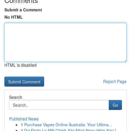
Submit a Comment
No HTML
HTML is disabled
Report Page
Search
Go
Published News
1
Purchase Vapes Online Australia: Your Ultima...
1
Dự Đoán Lo MN Chinh Xác Nhat Ngay Hôm Nay [...