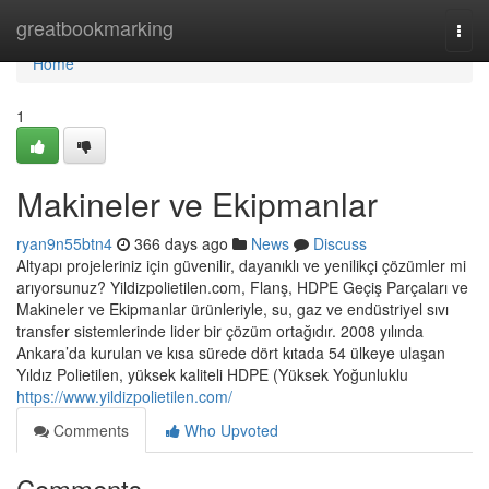
Home
greatbookmarking
Togg
navi
Home
1
Makineler ve Ekipmanlar
ryan9n55btn4
366 days ago
News
Discuss
Altyapı projeleriniz için güvenilir, dayanıklı ve yenilikçi çözümler mi
arıyorsunuz? Yildizpolietilen.com, Flanş, HDPE Geçiş Parçaları ve
Makineler ve Ekipmanlar ürünleriyle, su, gaz ve endüstriyel sıvı
transfer sistemlerinde lider bir çözüm ortağıdır. 2008 yılında
Ankara’da kurulan ve kısa sürede dört kıtada 54 ülkeye ulaşan
Yıldız Polietilen, yüksek kaliteli HDPE (Yüksek Yoğunluklu
https://www.yildizpolietilen.com/
Comments
Who Upvoted
Comments