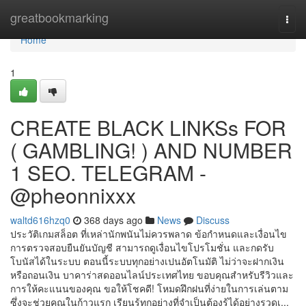
Home
greatbookmarking
Togg
navi
Home
1
CREATE BLACK LINKSs FOR
( GAMBLING! ) AND NUMBER
1 SEO. TELEGRAM -
@pheonnixxx
waltd616hzq0
368 days ago
News
Discuss
ประวัติเกมสล็อต ที่เหล่านักพนันไม่ควรพลาด ข้อกำหนดและเงื่อนไข
การตรวจสอบยืนยันบัญชี สามารถดูเงื่อนไขโปรโมชั่น และกดรับ
โบนัสได้ในระบบ ตอนนี้ระบบทุกอย่างเปนอัตโนมัติ ไม่ว่าจะฝากเงิน
หรือถอนเงิน บาคาร่าสดออนไลน์ประเทศไทย ขอบคุณสำหรับรีวิวและ
การให้คะแนนของคุณ ขอให้โชคดี! ​โหมด​ฝึกฝน​ที่​ง่าย​ใน​การ​เล่น​ตาม​
ซึ่ง​จะ​ช่วย​คุณ​ใน​ก้าว​แรก เรียน​รู้​ทุก​อย่าง​ที่​จำเป็น​ต้อง​รู้​ได้​อย่าง​รวดเ...