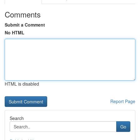
Comments
Submit a Comment
No HTML
HTML is disabled
Report Page
Search
Go