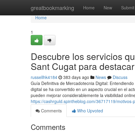
Home
greatbookmarking
Home
New
Submit
Home
1
Descubre los servicios qu
Sant Cugat para destacar
russellhk4184
383 days ago
News
Discuss
Guía Definitiva de Mercadotecnia Digital: Entendiendo
digital se ha convertido en un aspecto crucial en el a
pueden mejorar considerablemente la visibilidad online.
https://cashrguld.spintheblog.com/36717119/motivos-p
Comments
Who Upvoted
Comments