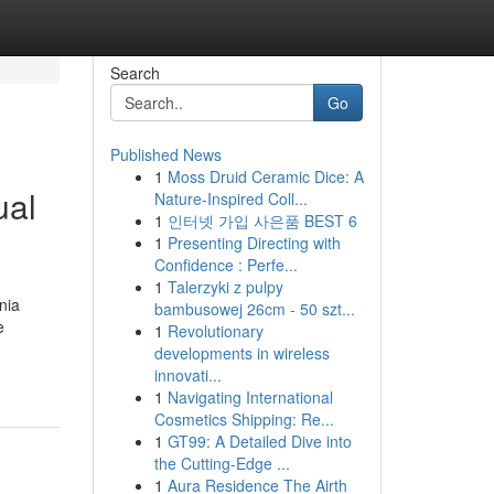
Search
Go
Published News
1
Moss Druid Ceramic Dice: A
ual
Nature-Inspired Coll...
1
인터넷 가입 사은품 BEST 6
1
Presenting Directing with
Confidence : Perfe...
1
Talerzyki z pulpy
nia
bambusowej 26cm - 50 szt...
e
1
Revolutionary
developments in wireless
innovati...
1
Navigating International
Cosmetics Shipping: Re...
1
GT99: A Detailed Dive into
the Cutting-Edge ...
1
Aura Residence The Airth