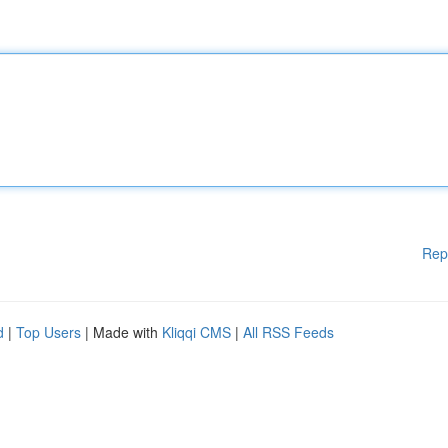
Rep
d
|
Top Users
| Made with
Kliqqi CMS
|
All RSS Feeds