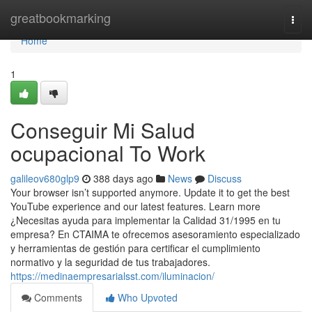
Home
greatbookmarking
Togg
navi
Home
1
Conseguir Mi Salud
ocupacional To Work
galileov680glp9
388 days ago
News
Discuss
Your browser isn’t supported anymore. Update it to get the best
YouTube experience and our latest features. Learn more
¿Necesitas ayuda para implementar la Calidad 31/1995 en tu
empresa? En CTAIMA te ofrecemos asesoramiento especializado
y herramientas de gestión para certificar el cumplimiento
normativo y la seguridad de tus trabajadores.
https://medinaempresarialsst.com/iluminacion/
Comments
Who Upvoted