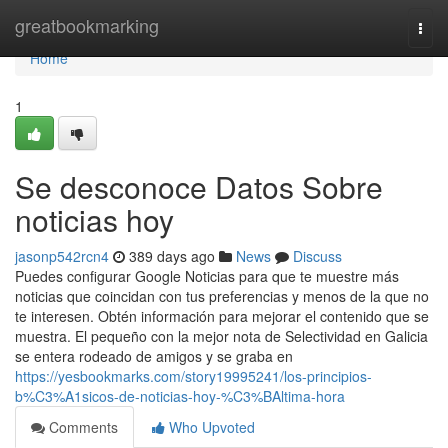
Home
greatbookmarking
Togg
navi
Home
1
Se desconoce Datos Sobre
noticias hoy
jasonp542rcn4
389 days ago
News
Discuss
Puedes configurar Google Noticias para que te muestre más
noticias que coincidan con tus preferencias y menos de la que no
te interesen. Obtén información para mejorar el contenido que se
muestra. El pequeño con la mejor nota de Selectividad en Galicia
se entera rodeado de amigos y se graba en
https://yesbookmarks.com/story19995241/los-principios-
b%C3%A1sicos-de-noticias-hoy-%C3%BAltima-hora
Comments
Who Upvoted