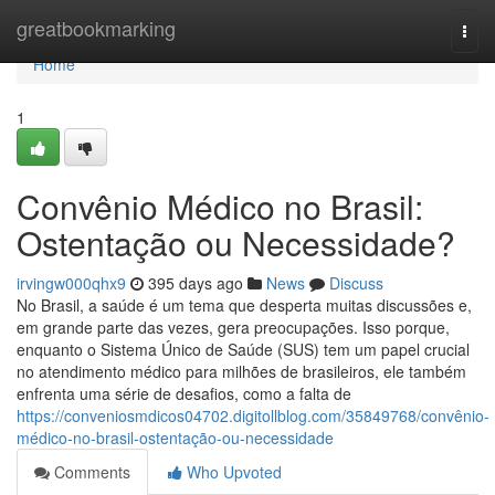
Home
greatbookmarking
Togg
navi
Home
1
Convênio Médico no Brasil:
Ostentação ou Necessidade?
irvingw000qhx9
395 days ago
News
Discuss
No Brasil, a saúde é um tema que desperta muitas discussões e,
em grande parte das vezes, gera preocupações. Isso porque,
enquanto o Sistema Único de Saúde (SUS) tem um papel crucial
no atendimento médico para milhões de brasileiros, ele também
enfrenta uma série de desafios, como a falta de
https://conveniosmdicos04702.digitollblog.com/35849768/convênio-
médico-no-brasil-ostentação-ou-necessidade
Comments
Who Upvoted