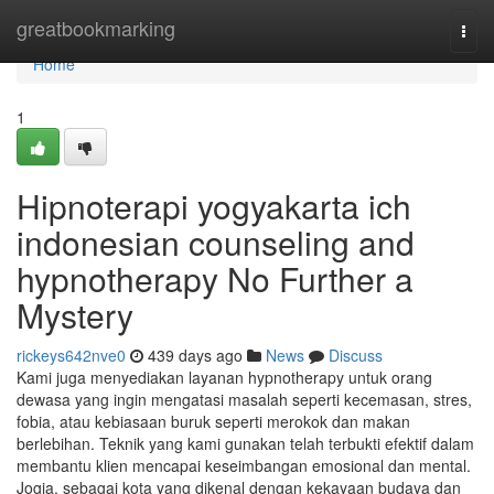
Home
greatbookmarking
Togg
navi
Home
1
Hipnoterapi yogyakarta ich
indonesian counseling and
hypnotherapy No Further a
Mystery
rickeys642nve0
439 days ago
News
Discuss
Kami juga menyediakan layanan hypnotherapy untuk orang
dewasa yang ingin mengatasi masalah seperti kecemasan, stres,
fobia, atau kebiasaan buruk seperti merokok dan makan
berlebihan. Teknik yang kami gunakan telah terbukti efektif dalam
membantu klien mencapai keseimbangan emosional dan mental.
Jogja, sebagai kota yang dikenal dengan kekayaan budaya dan