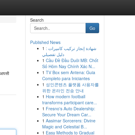
Search
Go
Published News
1
شهادة إنجاز تركيب كاميرات :
دليل تفصيلي
1
Cầu Đề Đầu Duôi MB: Chốt
Số Hôm Nay Chính Xác N...
1
TV Box sem Antena: Guia
स आपसी
Completo para Iniciantes
1
성인콘텐츠 플랫폼 사용자를
위한 온라인 전송 안내
1
How modern football
transforms participant care...
1
Fresno's Auto Dealership:
Secure Your Dream Car...
1
Aasimar Sorcerers: Divine
Magic and Celestial B...
1
Easy Methods to Gradual