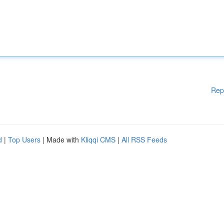
Rep
d
|
Top Users
| Made with
Kliqqi CMS
|
All RSS Feeds