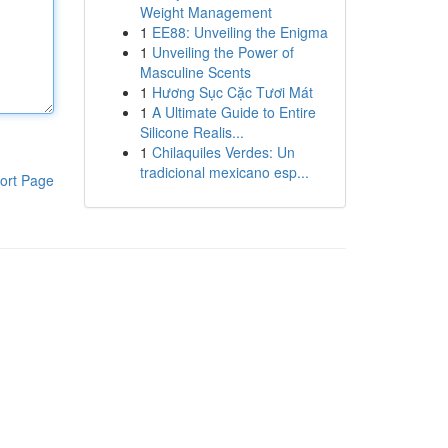
Weight Management
1
EE88: Unveiling the Enigma
1
Unveiling the Power of
Masculine Scents
1
Hương Sục Cặc Tươi Mát
1
A Ultimate Guide to Entire
Silicone Realis...
1
Chilaquiles Verdes: Un
tradicional mexicano esp...
ort Page