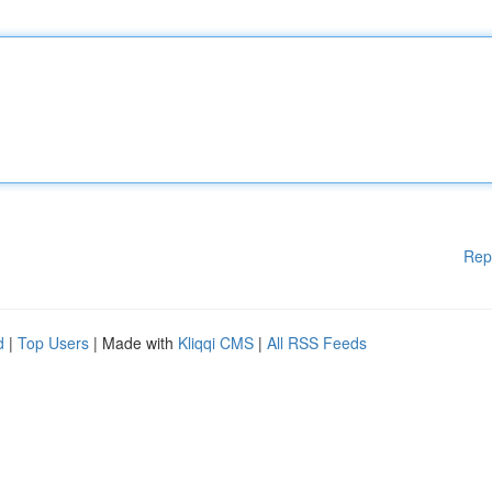
Rep
d
|
Top Users
| Made with
Kliqqi CMS
|
All RSS Feeds