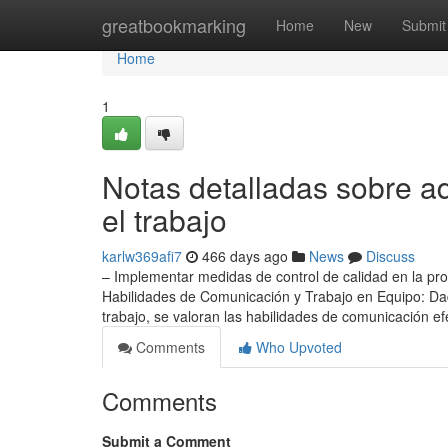
Home
greatbookmarking
Home
New
Submit
Home
1
Notas detalladas sobre ad
el trabajo
karlw369afi7
466 days ago
News
Discuss
– Implementar medidas de control de calidad en la pro
Habilidades de Comunicación y Trabajo en Equipo: Dada
trabajo, se valoran las habilidades de comunicación ef
Comments
Who Upvoted
Comments
Submit a Comment