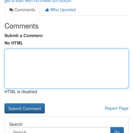
get-a-loan-with-no-credit-53152620
Comments
Who Upvoted
Comments
Submit a Comment
No HTML
HTML is disabled
Report Page
Search
Go