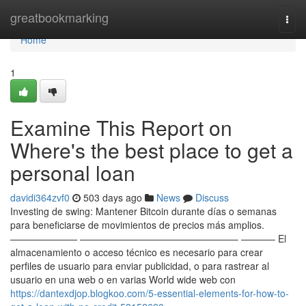
Home
greatbookmarking
Togg
navi
Home
1
Examine This Report on
Where's the best place to get a
personal loan​
davidi364zvf0
503 days ago
News
Discuss
Investing de swing: Mantener Bitcoin durante días o semanas
para beneficiarse de movimientos de precios más amplios.
——————— ————————————————– ———– El
almacenamiento o acceso técnico es necesario para crear
perfiles de usuario para enviar publicidad, o para rastrear al
usuario en una web o en varias World wide web con
https://dantexdjop.blogkoo.com/5-essential-elements-for-how-to-