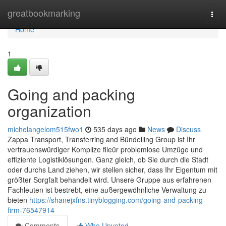
Home
greatbookmarking
Togg
navi
Home
1
Going and packing
organization
michelangelom515fwo1
535 days ago
News
Discuss
Zappa Transport, Transferring and Bündelling Group ist Ihr
vertrauenswürdiger Komplize fileür problemlose Umzüge und
effiziente Logistiklösungen. Ganz gleich, ob Sie durch die Stadt
oder durchs Land ziehen, wir stellen sicher, dass Ihr Eigentum mit
größter Sorgfalt behandelt wird. Unsere Gruppe aus erfahrenen
Fachleuten ist bestrebt, eine außergewöhnliche Verwaltung zu
bieten
https://shanejxfns.tinyblogging.com/going-and-packing-
firm-76547914
Comments
Who Upvoted