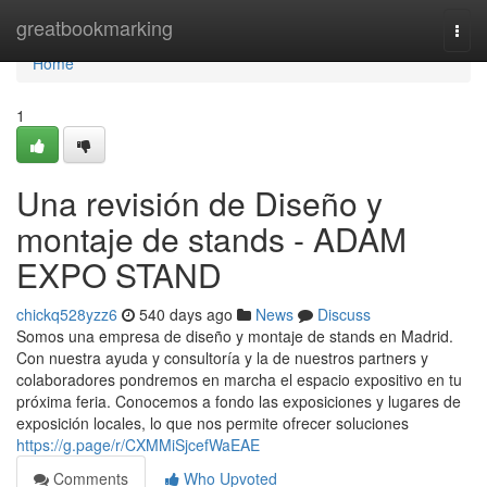
Home
greatbookmarking
Togg
navi
Home
1
Una revisión de Diseño y
montaje de stands - ADAM
EXPO STAND
chickq528yzz6
540 days ago
News
Discuss
Somos una empresa de diseño y montaje de stands en Madrid.
Con nuestra ayuda y consultoría y la de nuestros partners y
colaboradores pondremos en marcha el espacio expositivo en tu
próxima feria. Conocemos a fondo las exposiciones y lugares de
exposición locales, lo que nos permite ofrecer soluciones
https://g.page/r/CXMMiSjcefWaEAE
Comments
Who Upvoted