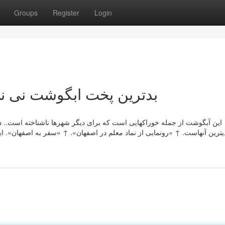
Groups
Register
Login
بدترین پخت ابگوشت نی نی سا
این آبگوشت از جمله خوراکهایی است که برای دیگر شهرها ناشناخته است.. در
یترین آنهاست. ↑ «رونمایی از نماد معلم در اصفهان». ↑ «سفر به اصفهان». ا