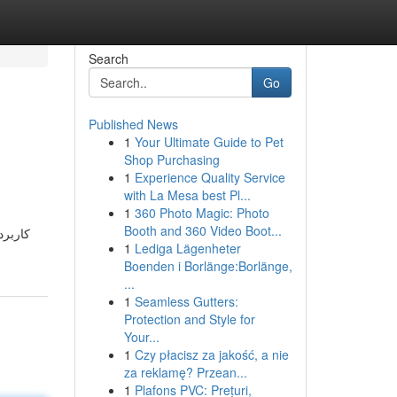
Search
Go
Published News
1
Your Ultimate Guide to Pet
Shop Purchasing
1
Experience Quality Service
with La Mesa best Pl...
1
360 Photo Magic: Photo
Booth and 360 Video Boot...
کاربرد
1
Lediga Lägenheter
Boenden i Borlänge:Borlänge,
...
1
Seamless Gutters:
Protection and Style for
Your...
1
Czy płacisz za jakość, a nie
za reklamę? Przean...
1
Plafons PVC: Prețuri,