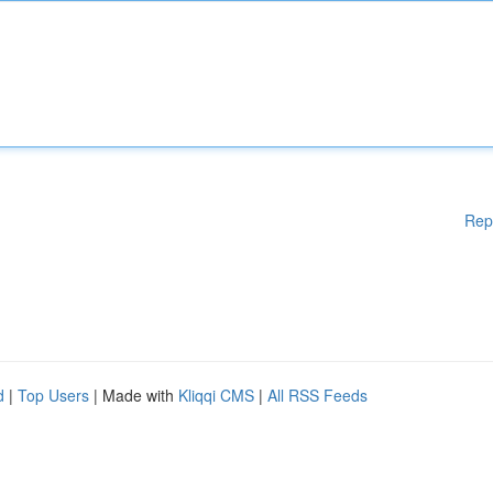
Rep
d
|
Top Users
| Made with
Kliqqi CMS
|
All RSS Feeds