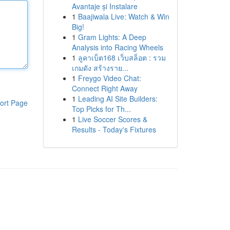
Avantaje și Instalare
1
Baajiwala Live: Watch & Win
Big!
1
Gram Lights: A Deep
Analysis into Racing Wheels
1
ลูคาเบ็ต168 เว็บสล็อต : รวม
เกมดัง สร้างราย...
1
Freygo Video Chat:
Connect Right Away
1
Leading AI Site Builders:
ort Page
Top Picks for Th...
1
Live Soccer Scores &
Results - Today's Fixtures