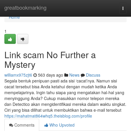
Home
greatbookmarking
Togg
navi
Home
1
Link scam No Further a
Mystery
williamx975zjt6
563 days ago
News
Discuss
Segala bentuk penipuan pasti ada sisi ‘cacat’nya. Namun sisi
cacat tersebut bisa Anda ketahui dengan mudah ketika Anda
mempelajarinya. Ingin tahu siapa yang mengatakan hal-hal yang
menyinggung Anda? Cukup masukkan nomor telepon mereka
dan Detectico akan mengidentifikasi mereka dalam waktu singkat.
Ciri yang bisa dilihat untuk membuktikan bahwa e-mail tersebut
https://mahatmat864whq5.theisblog.com/profile
Comments
Who Upvoted