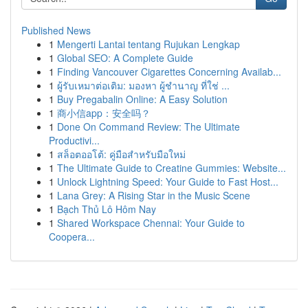
Published News
1
Mengerti Lantai tentang Rujukan Lengkap
1
Global SEO: A Complete Guide
1
Finding Vancouver Cigarettes Concerning Availab...
1
ผู้รับเหมาต่อเติม: มองหา ผู้ชำนาญ ที่ใช่ ...
1
Buy Pregabalin Online: A Easy Solution
1
商小信app：安全吗？
1
Done On Command Review: The Ultimate
Productivi...
1
สล็อตออโต้: คู่มือสำหรับมือใหม่
1
The Ultimate Guide to Creatine Gummies: Website...
1
Unlock Lightning Speed: Your Guide to Fast Host...
1
Lana Grey: A Rising Star in the Music Scene
1
Bạch Thủ Lô Hôm Nay
1
Shared Workspace Chennai: Your Guide to
Coopera...