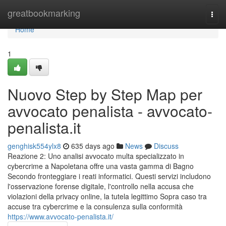
Home
greatbookmarking
Togg
navi
Home
1
Nuovo Step by Step Map per
avvocato penalista - avvocato-
penalista.it
genghisk554ylx8
635 days ago
News
Discuss
Reazione 2: Uno analisi avvocato multa specializzato in
cybercrime a Napoletana offre una vasta gamma di Bagno
Secondo fronteggiare i reati informatici. Questi servizi includono
l'osservazione forense digitale, l'controllo nella accusa che
violazioni della privacy online, la tutela legittimo Sopra caso tra
accuse tra cybercrime e la consulenza sulla conformità
https://www.avvocato-penalista.it/