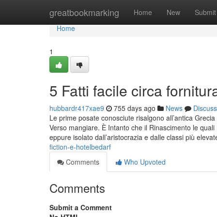
Home
greatbookmarking
Home
New
Submit
Home
1
5 Fatti facile circa fornitu
hubbardr417xae9
755 days ago
News
Discuss
Le prime posate conosciute risalgono all’antica Grecia
Verso mangiare. È Intanto che il Rinascimento le quali 
eppure isolato dall’aristocrazia e dalle classi più eleva
fiction-e-hotelbedarf
Comments
Who Upvoted
Comments
Submit a Comment