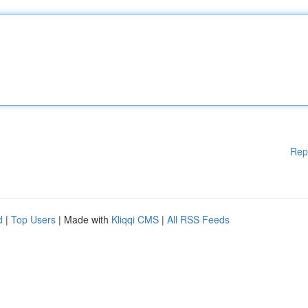
Rep
d
|
Top Users
| Made with
Kliqqi CMS
|
All RSS Feeds