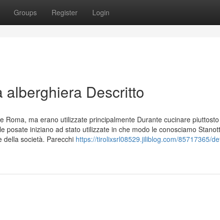
Groups
Register
Login
ra alberghiera Descritto
 e Roma, ma erano utilizzate principalmente Durante cucinare piuttosto 
le posate iniziano ad stato utilizzate in che modo le conosciamo Stanot
te della società. Parecchi
https://tirolixsrl08529.jiliblog.com/85717365/det