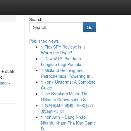
Search
Go
Published News
1
FlexiSPY Review: Is It
Worth the Hype?
1
Dewa212: Panduan
Lengkap bagi Pemula
1
Midland Refining and
le quali
Petrochemical Powering In...
te,
1
7on7 Uniforms: A Complete
tagli-
Guide
1
Ice Breakers Mints: The
Ultimate Conversation S...
1
靓号地址生成器：轻松获取
波场靓号地址
1
nohuwin – Đăng Nhập
Nhanh, Khám Phá Kho Game
Đ...