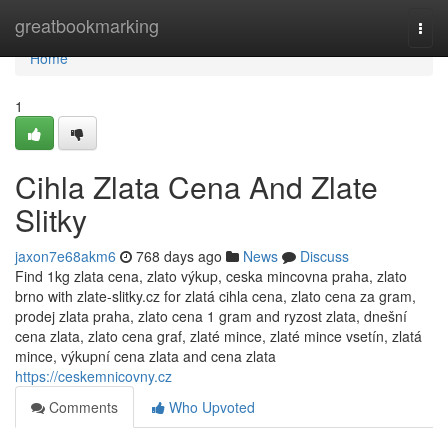
Home
greatbookmarking
Togg
navi
Home
1
Cihla Zlata Cena And Zlate
Slitky
jaxon7e68akm6
768 days ago
News
Discuss
Find 1kg zlata cena, zlato výkup, ceska mincovna praha, zlato
brno with zlate-slitky.cz for zlatá cihla cena, zlato cena za gram,
prodej zlata praha, zlato cena 1 gram and ryzost zlata, dnešní
cena zlata, zlato cena graf, zlaté mince, zlaté mince vsetín, zlatá
mince, výkupní cena zlata and cena zlata
https://ceskemnicovny.cz
Comments
Who Upvoted