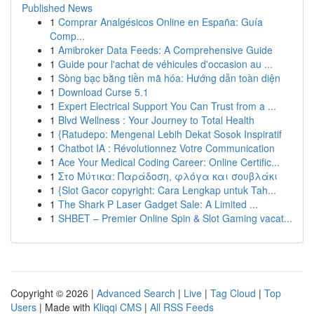
Published News
1
Comprar Analgésicos Online en España: Guía
Comp...
1
Amibroker Data Feeds: A Comprehensive Guide
1
Guide pour l'achat de véhicules d'occasion au ...
1
Sòng bạc bằng tiền mã hóa: Hướng dẫn toàn diện
1
Download Curse 5.1
1
Expert Electrical Support You Can Trust from a ...
1
Blvd Wellness : Your Journey to Total Health
1
{Ratudepo: Mengenal Lebih Dekat Sosok Inspiratif
1
Chatbot IA : Révolutionnez Votre Communication
1
Ace Your Medical Coding Career: Online Certific...
1
Στο Μύτικα: Παράδοση, φλόγα και σουβλάκι
1
{Slot Gacor copyright: Cara Lengkap untuk Tah...
1
The Shark P Laser Gadget Sale: A Limited ...
1
SHBET – Premier Online Spin & Slot Gaming vacat...
Copyright © 2026 |
Advanced Search
|
Live
|
Tag Cloud
|
Top
Users
| Made with
Kliqqi CMS
|
All RSS Feeds