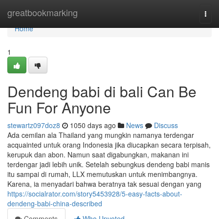
Home
greatbookmarking
Togg
navi
Home
1
Dendeng babi di bali Can Be
Fun For Anyone
stewartz097doz8
1050 days ago
News
Discuss
Ada cemilan ala Thailand yang mungkin namanya terdengar
acquainted untuk orang Indonesia jika diucapkan secara terpisah,
kerupuk dan abon. Namun saat digabungkan, makanan ini
terdengar jadi lebih unik. Setelah sebungkus dendeng babi manis
itu sampai di rumah, LLX memutuskan untuk menimbangnya.
Karena, ia menyadari bahwa beratnya tak sesuai dengan yang
https://socialrator.com/story5453928/5-easy-facts-about-
dendeng-babi-china-described
Comments
Who Upvoted